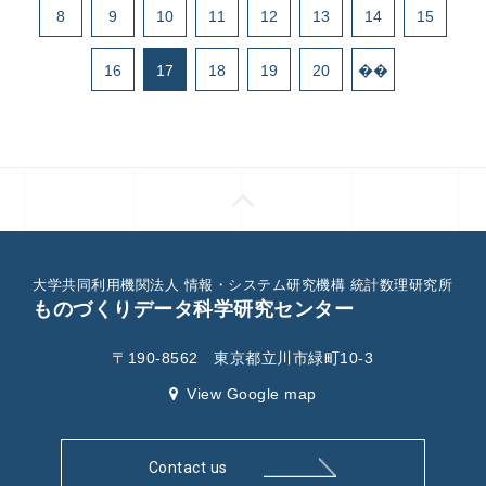
8
9
10
11
12
13
14
15
16
17
18
19
20
��
大学共同利用機関法人 情報・システム研究機構 統計数理研究所
ものづくりデータ科学研究センター
〒190-8562 東京都立川市緑町10-3
View Google map
Contact us