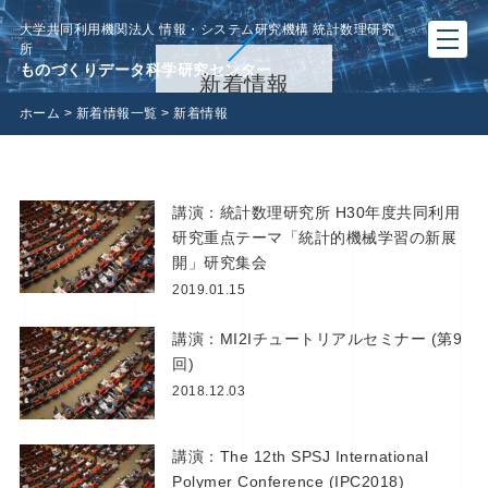
大学共同利用機関法人 情報・システム研究機構 統計数理研究
所
ものづくりデータ科学研究センター
新着情報
ホーム
>
新着情報一覧
>
新着情報
講演：統計数理研究所 H30年度共同利用
研究重点テーマ「統計的機械学習の新展
開」研究集会
2019.01.15
講演：MI2Iチュートリアルセミナー (第9
回)
2018.12.03
講演：The 12th SPSJ International
Polymer Conference (IPC2018)